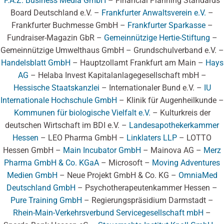
F.A.Z. Business Media GmbH
– Financial Planning Standards
Board Deutschland e.V. –
Frankfurter Anwaltsverein e.V.
–
Frankfurter Buchmesse GmbH –
Frankfurter Sparkasse
–
Fundraiser-Magazin GbR –
Gemeinnützige Hertie-Stiftung
–
Gemeinnützige Umwelthaus GmbH – Grundschulverband e.V. –
Handelsblatt GmbH
– Hauptzollamt Frankfurt am Main –
Hays
AG
– Helaba Invest Kapitalanlagegesellschaft mbH –
Hessische Staatskanzlei
– Internationaler Bund e.V. –
IU
Internationale Hochschule GmbH
– Klinik für Augenheilkunde –
Kommunen für biologische Vielfalt e.V.
– Kulturkreis der
deutschen Wirtschaft im BDI e.V. –
Landesapothekerkammer
Hessen
– LEO Pharma GmbH –
Linklaters LLP
– LOTTO
Hessen GmbH –
Main Incubator GmbH
– Mainova AG –
Merz
Pharma GmbH & Co. KGaA
– Microsoft –
Moving Adventures
Medien GmbH
– Neue Projekt GmbH & Co. KG –
OmniaMed
Deutschland GmbH
– Psychotherapeutenkammer Hessen –
Pure Training GmbH
– Regierungspräsidium Darmstadt –
Rhein-Main-Verkehrsverbund Servicegesellschaft mbH
–