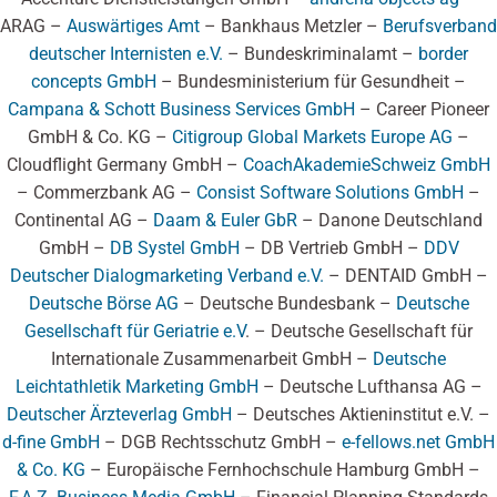
ARAG –
Auswärtiges Amt
– Bankhaus Metzler –
Berufsverband
deutscher Internisten e.V.
– Bundeskriminalamt –
border
concepts GmbH
– Bundesministerium für Gesundheit –
Campana & Schott Business Services GmbH
– Career Pioneer
GmbH & Co. KG –
Citigroup Global Markets Europe AG
–
Cloudflight Germany GmbH –
CoachAkademieSchweiz GmbH
– Commerzbank AG –
Consist Software Solutions GmbH
–
Continental AG –
Daam & Euler GbR
– Danone Deutschland
GmbH –
DB Systel GmbH
– DB Vertrieb GmbH –
DDV
Deutscher Dialogmarketing Verband e.V.
– DENTAID GmbH –
Deutsche Börse AG
– Deutsche Bundesbank –
Deutsche
Gesellschaft für Geriatrie e.V
. – Deutsche Gesellschaft für
Internationale Zusammenarbeit GmbH –
Deutsche
Leichtathletik Marketing GmbH
– Deutsche Lufthansa AG –
Deutscher Ärzteverlag GmbH
– Deutsches Aktieninstitut e.V. –
d-fine GmbH
– DGB Rechtsschutz GmbH –
e-fellows.net GmbH
& Co. KG
– Europäische Fernhochschule Hamburg GmbH –